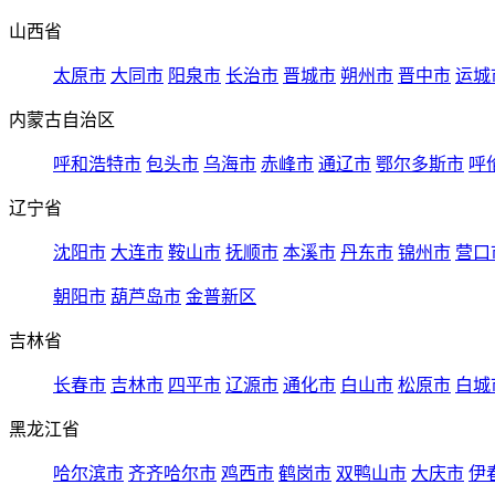
山西省
太原市
大同市
阳泉市
长治市
晋城市
朔州市
晋中市
运城
内蒙古自治区
呼和浩特市
包头市
乌海市
赤峰市
通辽市
鄂尔多斯市
呼
辽宁省
沈阳市
大连市
鞍山市
抚顺市
本溪市
丹东市
锦州市
营口
朝阳市
葫芦岛市
金普新区
吉林省
长春市
吉林市
四平市
辽源市
通化市
白山市
松原市
白城
黑龙江省
哈尔滨市
齐齐哈尔市
鸡西市
鹤岗市
双鸭山市
大庆市
伊