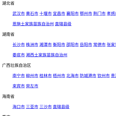
湖北省
武汉市
黄石市
十堰市
宜昌市
襄阳市
鄂州市
荆门市
孝感
恩施土家族苗族自治州
直辖县级
湖南省
长沙市
株洲市
湘潭市
衡阳市
邵阳市
岳阳市
常德市
张家
娄底市
湘西土家族苗族自治州
广西壮族自治区
南宁市
柳州市
桂林市
梧州市
北海市
防城港市
钦州市
贵
来宾市
崇左市
海南省
海口市
三亚市
三沙市
直辖县级