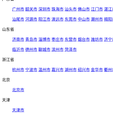
广州市
韶关市
深圳市
珠海市
汕头市
佛山市
江门市
湛江
汕尾市
河源市
阳江市
清远市
东莞市
中山市
潮州市
揭阳
山东省
济南市
青岛市
淄博市
枣庄市
东营市
烟台市
潍坊市
济宁
临沂市
德州市
聊城市
滨州市
菏泽市
浙江省
杭州市
宁波市
温州市
嘉兴市
湖州市
绍兴市
金华市
衢州
北京
北京市
天津
天津市