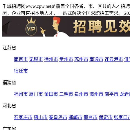
千城招聘网www.zpw.net是覆盖全国各省、市、区县的人
历，企业可直招本地人才，一站式解决全国求职招工需求。 2026
江苏省
南京市
无锡市
徐州市
常州市
苏州市
南通市
连云港市
淮
宿迁市
福建省
福州市
厦门市
莆田市
三明市
泉州市
漳州市
南平市
龙岩
河北省
石家庄市
唐山市
秦皇岛市
邯郸市
邢台市
保定市
张家口
广东省