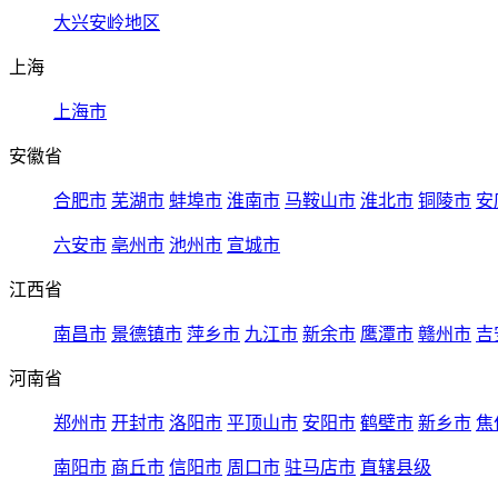
大兴安岭地区
上海
上海市
安徽省
合肥市
芜湖市
蚌埠市
淮南市
马鞍山市
淮北市
铜陵市
安
六安市
亳州市
池州市
宣城市
江西省
南昌市
景德镇市
萍乡市
九江市
新余市
鹰潭市
赣州市
吉
河南省
郑州市
开封市
洛阳市
平顶山市
安阳市
鹤壁市
新乡市
焦
南阳市
商丘市
信阳市
周口市
驻马店市
直辖县级