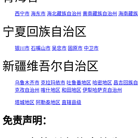
西宁市
海东市
海北藏族自治州
黄南藏族自治州
海南藏族
宁夏回族自治区
银川市
石嘴山市
吴忠市
固原市
中卫市
新疆维吾尔自治区
乌鲁木齐市
克拉玛依市
吐鲁番地区
哈密地区
昌吉回族自
克孜自治州
喀什地区
和田地区
伊犁哈萨克自治州
塔城地区
阿勒泰地区
直辖县级
免责声明：