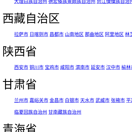
大理白族自治州
德宏傣族景颇族自治州
怒江傈僳族自治
西藏自治区
拉萨市
日喀则市
昌都市
山南地区
那曲地区
阿里地区
林
陕西省
西安市
铜川市
宝鸡市
咸阳市
渭南市
延安市
汉中市
榆林
甘肃省
兰州市
嘉峪关市
金昌市
白银市
天水市
武威市
张掖市
平
临夏回族自治州
甘南藏族自治州
青海省