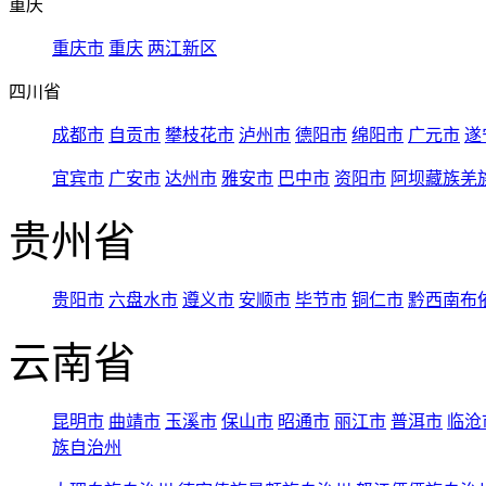
重庆
重庆市
重庆
两江新区
四川省
成都市
自贡市
攀枝花市
泸州市
德阳市
绵阳市
广元市
遂
宜宾市
广安市
达州市
雅安市
巴中市
资阳市
阿坝藏族羌
贵州省
贵阳市
六盘水市
遵义市
安顺市
毕节市
铜仁市
黔西南布
云南省
昆明市
曲靖市
玉溪市
保山市
昭通市
丽江市
普洱市
临沧
族自治州