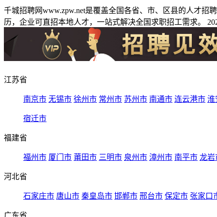
千城招聘网www.zpw.net是覆盖全国各省、市、区县的人
历，企业可直招本地人才，一站式解决全国求职招工需求。 2026
江苏省
南京市
无锡市
徐州市
常州市
苏州市
南通市
连云港市
淮
宿迁市
福建省
福州市
厦门市
莆田市
三明市
泉州市
漳州市
南平市
龙岩
河北省
石家庄市
唐山市
秦皇岛市
邯郸市
邢台市
保定市
张家口
广东省