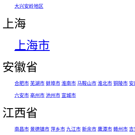
大兴安岭地区
上海
上海市
安徽省
合肥市
芜湖市
蚌埠市
淮南市
马鞍山市
淮北市
铜陵市
安
六安市
亳州市
池州市
宣城市
江西省
南昌市
景德镇市
萍乡市
九江市
新余市
鹰潭市
赣州市
吉