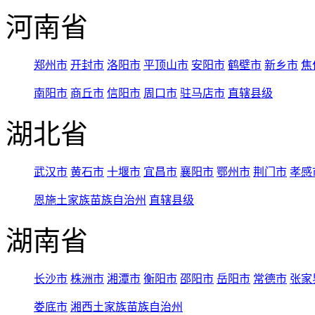
河南省
郑州市
开封市
洛阳市
平顶山市
安阳市
鹤壁市
新乡市
焦
南阳市
商丘市
信阳市
周口市
驻马店市
直辖县级
湖北省
武汉市
黄石市
十堰市
宜昌市
襄阳市
鄂州市
荆门市
孝感
恩施土家族苗族自治州
直辖县级
湖南省
长沙市
株洲市
湘潭市
衡阳市
邵阳市
岳阳市
常德市
张家
娄底市
湘西土家族苗族自治州