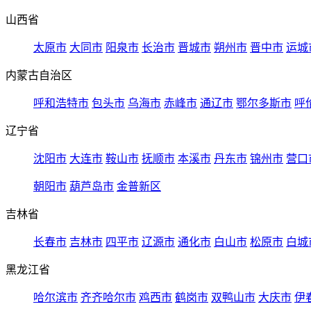
山西省
太原市
大同市
阳泉市
长治市
晋城市
朔州市
晋中市
运城
内蒙古自治区
呼和浩特市
包头市
乌海市
赤峰市
通辽市
鄂尔多斯市
呼
辽宁省
沈阳市
大连市
鞍山市
抚顺市
本溪市
丹东市
锦州市
营口
朝阳市
葫芦岛市
金普新区
吉林省
长春市
吉林市
四平市
辽源市
通化市
白山市
松原市
白城
黑龙江省
哈尔滨市
齐齐哈尔市
鸡西市
鹤岗市
双鸭山市
大庆市
伊