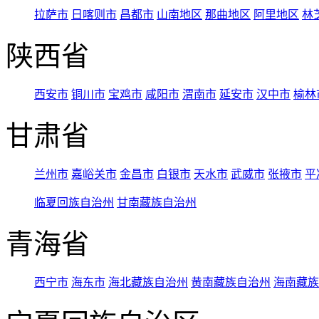
拉萨市
日喀则市
昌都市
山南地区
那曲地区
阿里地区
林
陕西省
西安市
铜川市
宝鸡市
咸阳市
渭南市
延安市
汉中市
榆林
甘肃省
兰州市
嘉峪关市
金昌市
白银市
天水市
武威市
张掖市
平
临夏回族自治州
甘南藏族自治州
青海省
西宁市
海东市
海北藏族自治州
黄南藏族自治州
海南藏族