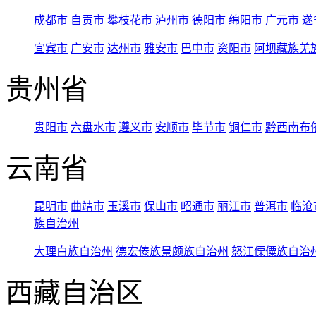
成都市
自贡市
攀枝花市
泸州市
德阳市
绵阳市
广元市
遂
宜宾市
广安市
达州市
雅安市
巴中市
资阳市
阿坝藏族羌
贵州省
贵阳市
六盘水市
遵义市
安顺市
毕节市
铜仁市
黔西南布
云南省
昆明市
曲靖市
玉溪市
保山市
昭通市
丽江市
普洱市
临沧
族自治州
大理白族自治州
德宏傣族景颇族自治州
怒江傈僳族自治
西藏自治区