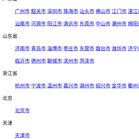
广州市
韶关市
深圳市
珠海市
汕头市
佛山市
江门市
湛江
汕尾市
河源市
阳江市
清远市
东莞市
中山市
潮州市
揭阳
山东省
济南市
青岛市
淄博市
枣庄市
东营市
烟台市
潍坊市
济宁
临沂市
德州市
聊城市
滨州市
菏泽市
浙江省
杭州市
宁波市
温州市
嘉兴市
湖州市
绍兴市
金华市
衢州
北京
北京市
天津
天津市