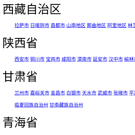
西藏自治区
拉萨市
日喀则市
昌都市
山南地区
那曲地区
阿里地区
林
陕西省
西安市
铜川市
宝鸡市
咸阳市
渭南市
延安市
汉中市
榆林
甘肃省
兰州市
嘉峪关市
金昌市
白银市
天水市
武威市
张掖市
平
临夏回族自治州
甘南藏族自治州
青海省