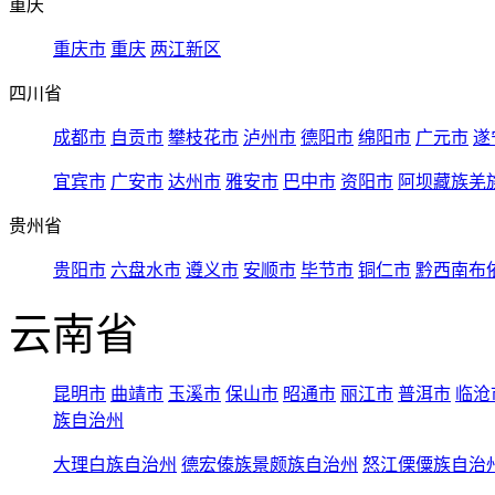
重庆
重庆市
重庆
两江新区
四川省
成都市
自贡市
攀枝花市
泸州市
德阳市
绵阳市
广元市
遂
宜宾市
广安市
达州市
雅安市
巴中市
资阳市
阿坝藏族羌
贵州省
贵阳市
六盘水市
遵义市
安顺市
毕节市
铜仁市
黔西南布
云南省
昆明市
曲靖市
玉溪市
保山市
昭通市
丽江市
普洱市
临沧
族自治州
大理白族自治州
德宏傣族景颇族自治州
怒江傈僳族自治