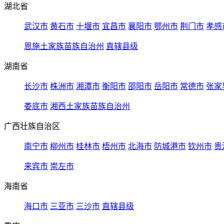
湖北省
武汉市
黄石市
十堰市
宜昌市
襄阳市
鄂州市
荆门市
孝感
恩施土家族苗族自治州
直辖县级
湖南省
长沙市
株洲市
湘潭市
衡阳市
邵阳市
岳阳市
常德市
张家
娄底市
湘西土家族苗族自治州
广西壮族自治区
南宁市
柳州市
桂林市
梧州市
北海市
防城港市
钦州市
贵
来宾市
崇左市
海南省
海口市
三亚市
三沙市
直辖县级