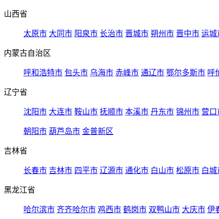
山西省
太原市
大同市
阳泉市
长治市
晋城市
朔州市
晋中市
运城
内蒙古自治区
呼和浩特市
包头市
乌海市
赤峰市
通辽市
鄂尔多斯市
呼
辽宁省
沈阳市
大连市
鞍山市
抚顺市
本溪市
丹东市
锦州市
营口
朝阳市
葫芦岛市
金普新区
吉林省
长春市
吉林市
四平市
辽源市
通化市
白山市
松原市
白城
黑龙江省
哈尔滨市
齐齐哈尔市
鸡西市
鹤岗市
双鸭山市
大庆市
伊