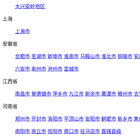
大兴安岭地区
上海
上海市
安徽省
合肥市
芜湖市
蚌埠市
淮南市
马鞍山市
淮北市
铜陵市
安
六安市
亳州市
池州市
宣城市
江西省
南昌市
景德镇市
萍乡市
九江市
新余市
鹰潭市
赣州市
吉
河南省
郑州市
开封市
洛阳市
平顶山市
安阳市
鹤壁市
新乡市
焦
南阳市
商丘市
信阳市
周口市
驻马店市
直辖县级