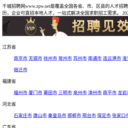
千城招聘网www.zpw.net是覆盖全国各省、市、区县的人
历，企业可直招本地人才，一站式解决全国求职招工需求。 2026
江苏省
南京市
无锡市
徐州市
常州市
苏州市
南通市
连云港市
淮
宿迁市
福建省
福州市
厦门市
莆田市
三明市
泉州市
漳州市
南平市
龙岩
河北省
石家庄市
唐山市
秦皇岛市
邯郸市
邢台市
保定市
张家口
广东省