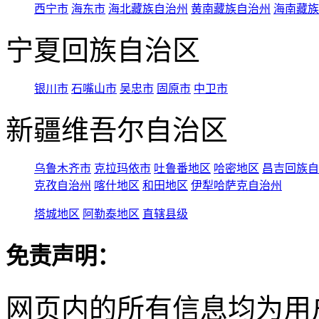
西宁市
海东市
海北藏族自治州
黄南藏族自治州
海南藏族
宁夏回族自治区
银川市
石嘴山市
吴忠市
固原市
中卫市
新疆维吾尔自治区
乌鲁木齐市
克拉玛依市
吐鲁番地区
哈密地区
昌吉回族自
克孜自治州
喀什地区
和田地区
伊犁哈萨克自治州
塔城地区
阿勒泰地区
直辖县级
免责声明：
网页内的所有信息均为用