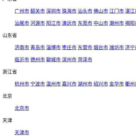
广州市
韶关市
深圳市
珠海市
汕头市
佛山市
江门市
湛江
汕尾市
河源市
阳江市
清远市
东莞市
中山市
潮州市
揭阳
山东省
济南市
青岛市
淄博市
枣庄市
东营市
烟台市
潍坊市
济宁
临沂市
德州市
聊城市
滨州市
菏泽市
浙江省
杭州市
宁波市
温州市
嘉兴市
湖州市
绍兴市
金华市
衢州
北京
北京市
天津
天津市