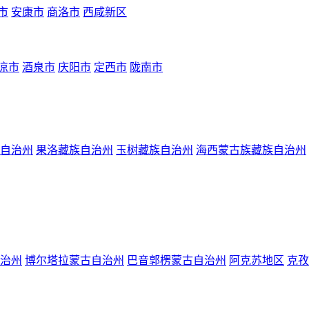
市
安康市
商洛市
西咸新区
凉市
酒泉市
庆阳市
定西市
陇南市
自治州
果洛藏族自治州
玉树藏族自治州
海西蒙古族藏族自治州
治州
博尔塔拉蒙古自治州
巴音郭楞蒙古自治州
阿克苏地区
克孜