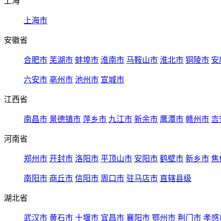
上海
上海市
安徽省
合肥市
芜湖市
蚌埠市
淮南市
马鞍山市
淮北市
铜陵市
安
六安市
亳州市
池州市
宣城市
江西省
南昌市
景德镇市
萍乡市
九江市
新余市
鹰潭市
赣州市
吉
河南省
郑州市
开封市
洛阳市
平顶山市
安阳市
鹤壁市
新乡市
焦
南阳市
商丘市
信阳市
周口市
驻马店市
直辖县级
湖北省
武汉市
黄石市
十堰市
宜昌市
襄阳市
鄂州市
荆门市
孝感