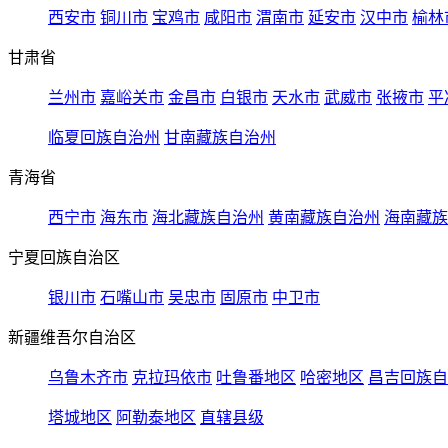
西安市
铜川市
宝鸡市
咸阳市
渭南市
延安市
汉中市
榆林
甘肃省
兰州市
嘉峪关市
金昌市
白银市
天水市
武威市
张掖市
平
临夏回族自治州
甘南藏族自治州
青海省
西宁市
海东市
海北藏族自治州
黄南藏族自治州
海南藏族
宁夏回族自治区
银川市
石嘴山市
吴忠市
固原市
中卫市
新疆维吾尔自治区
乌鲁木齐市
克拉玛依市
吐鲁番地区
哈密地区
昌吉回族自
塔城地区
阿勒泰地区
直辖县级