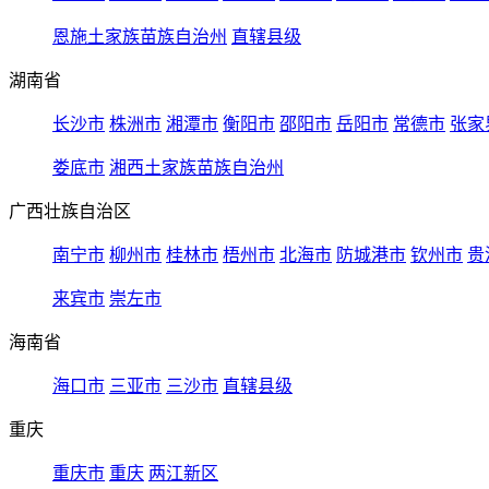
恩施土家族苗族自治州
直辖县级
湖南省
长沙市
株洲市
湘潭市
衡阳市
邵阳市
岳阳市
常德市
张家
娄底市
湘西土家族苗族自治州
广西壮族自治区
南宁市
柳州市
桂林市
梧州市
北海市
防城港市
钦州市
贵
来宾市
崇左市
海南省
海口市
三亚市
三沙市
直辖县级
重庆
重庆市
重庆
两江新区