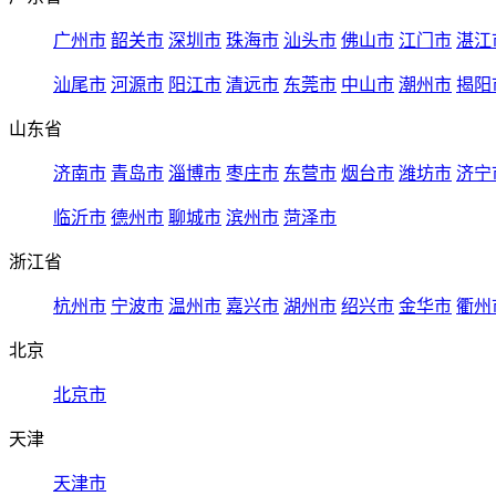
广州市
韶关市
深圳市
珠海市
汕头市
佛山市
江门市
湛江
汕尾市
河源市
阳江市
清远市
东莞市
中山市
潮州市
揭阳
山东省
济南市
青岛市
淄博市
枣庄市
东营市
烟台市
潍坊市
济宁
临沂市
德州市
聊城市
滨州市
菏泽市
浙江省
杭州市
宁波市
温州市
嘉兴市
湖州市
绍兴市
金华市
衢州
北京
北京市
天津
天津市