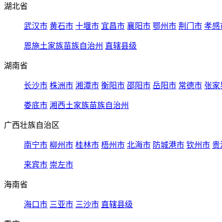
湖北省
武汉市
黄石市
十堰市
宜昌市
襄阳市
鄂州市
荆门市
孝感
恩施土家族苗族自治州
直辖县级
湖南省
长沙市
株洲市
湘潭市
衡阳市
邵阳市
岳阳市
常德市
张家
娄底市
湘西土家族苗族自治州
广西壮族自治区
南宁市
柳州市
桂林市
梧州市
北海市
防城港市
钦州市
贵
来宾市
崇左市
海南省
海口市
三亚市
三沙市
直辖县级