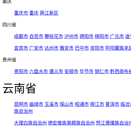
重庆
重庆市
重庆
两江新区
四川省
成都市
自贡市
攀枝花市
泸州市
德阳市
绵阳市
广元市
遂
宜宾市
广安市
达州市
雅安市
巴中市
资阳市
阿坝藏族羌
贵州省
贵阳市
六盘水市
遵义市
安顺市
毕节市
铜仁市
黔西南布
云南省
昆明市
曲靖市
玉溪市
保山市
昭通市
丽江市
普洱市
临沧
族自治州
大理白族自治州
德宏傣族景颇族自治州
怒江傈僳族自治