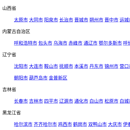
山西省
太原市
大同市
阳泉市
长治市
晋城市
朔州市
晋中市
运城
内蒙古自治区
呼和浩特市
包头市
乌海市
赤峰市
通辽市
鄂尔多斯市
呼
辽宁省
沈阳市
大连市
鞍山市
抚顺市
本溪市
丹东市
锦州市
营口
朝阳市
葫芦岛市
金普新区
吉林省
长春市
吉林市
四平市
辽源市
通化市
白山市
松原市
白城
黑龙江省
哈尔滨市
齐齐哈尔市
鸡西市
鹤岗市
双鸭山市
大庆市
伊