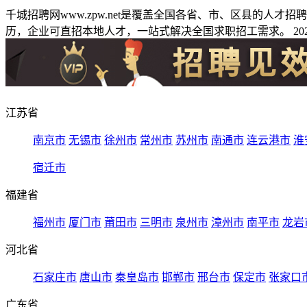
千城招聘网www.zpw.net是覆盖全国各省、市、区县的人
历，企业可直招本地人才，一站式解决全国求职招工需求。 2026
江苏省
南京市
无锡市
徐州市
常州市
苏州市
南通市
连云港市
淮
宿迁市
福建省
福州市
厦门市
莆田市
三明市
泉州市
漳州市
南平市
龙岩
河北省
石家庄市
唐山市
秦皇岛市
邯郸市
邢台市
保定市
张家口
广东省