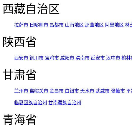
西藏自治区
拉萨市
日喀则市
昌都市
山南地区
那曲地区
阿里地区
林
陕西省
西安市
铜川市
宝鸡市
咸阳市
渭南市
延安市
汉中市
榆林
甘肃省
兰州市
嘉峪关市
金昌市
白银市
天水市
武威市
张掖市
平
临夏回族自治州
甘南藏族自治州
青海省