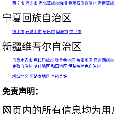
西宁市
海东市
海北藏族自治州
黄南藏族自治州
海南藏族
宁夏回族自治区
银川市
石嘴山市
吴忠市
固原市
中卫市
新疆维吾尔自治区
乌鲁木齐市
克拉玛依市
吐鲁番地区
哈密地区
昌吉回族自
克孜自治州
喀什地区
和田地区
伊犁哈萨克自治州
塔城地区
阿勒泰地区
直辖县级
免责声明：
网页内的所有信息均为用