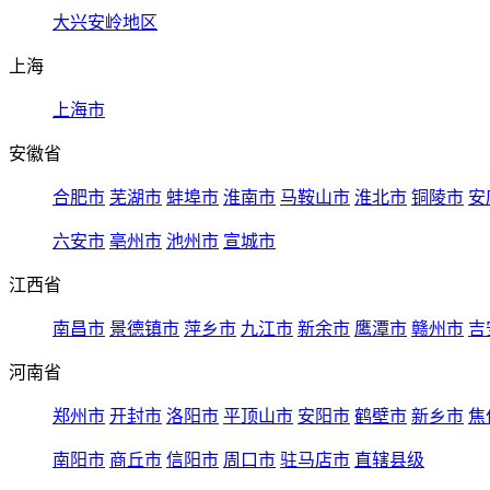
大兴安岭地区
上海
上海市
安徽省
合肥市
芜湖市
蚌埠市
淮南市
马鞍山市
淮北市
铜陵市
安
六安市
亳州市
池州市
宣城市
江西省
南昌市
景德镇市
萍乡市
九江市
新余市
鹰潭市
赣州市
吉
河南省
郑州市
开封市
洛阳市
平顶山市
安阳市
鹤壁市
新乡市
焦
南阳市
商丘市
信阳市
周口市
驻马店市
直辖县级