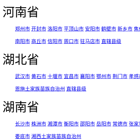
河南省
郑州市
开封市
洛阳市
平顶山市
安阳市
鹤壁市
新乡市
焦
南阳市
商丘市
信阳市
周口市
驻马店市
直辖县级
湖北省
武汉市
黄石市
十堰市
宜昌市
襄阳市
鄂州市
荆门市
孝感
恩施土家族苗族自治州
直辖县级
湖南省
长沙市
株洲市
湘潭市
衡阳市
邵阳市
岳阳市
常德市
张家
娄底市
湘西土家族苗族自治州