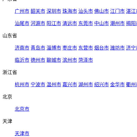
广州市
韶关市
深圳市
珠海市
汕头市
佛山市
江门市
湛江
汕尾市
河源市
阳江市
清远市
东莞市
中山市
潮州市
揭阳
山东省
济南市
青岛市
淄博市
枣庄市
东营市
烟台市
潍坊市
济宁
临沂市
德州市
聊城市
滨州市
菏泽市
浙江省
杭州市
宁波市
温州市
嘉兴市
湖州市
绍兴市
金华市
衢州
北京
北京市
天津
天津市