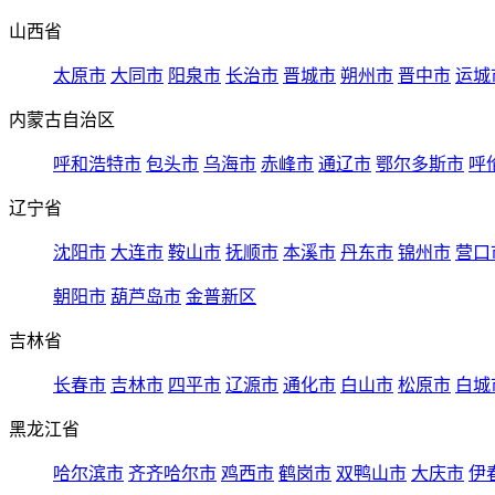
山西省
太原市
大同市
阳泉市
长治市
晋城市
朔州市
晋中市
运城
内蒙古自治区
呼和浩特市
包头市
乌海市
赤峰市
通辽市
鄂尔多斯市
呼
辽宁省
沈阳市
大连市
鞍山市
抚顺市
本溪市
丹东市
锦州市
营口
朝阳市
葫芦岛市
金普新区
吉林省
长春市
吉林市
四平市
辽源市
通化市
白山市
松原市
白城
黑龙江省
哈尔滨市
齐齐哈尔市
鸡西市
鹤岗市
双鸭山市
大庆市
伊