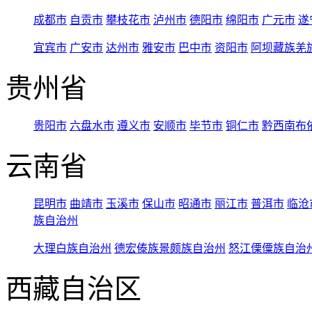
成都市
自贡市
攀枝花市
泸州市
德阳市
绵阳市
广元市
遂
宜宾市
广安市
达州市
雅安市
巴中市
资阳市
阿坝藏族羌
贵州省
贵阳市
六盘水市
遵义市
安顺市
毕节市
铜仁市
黔西南布
云南省
昆明市
曲靖市
玉溪市
保山市
昭通市
丽江市
普洱市
临沧
族自治州
大理白族自治州
德宏傣族景颇族自治州
怒江傈僳族自治
西藏自治区