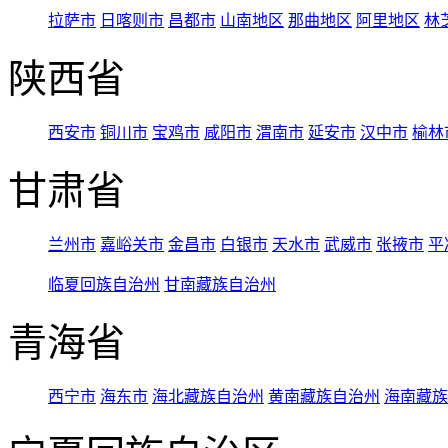
拉萨市
日喀则市
昌都市
山南地区
那曲地区
阿里地区
林
陕西省
西安市
铜川市
宝鸡市
咸阳市
渭南市
延安市
汉中市
榆林
甘肃省
兰州市
嘉峪关市
金昌市
白银市
天水市
武威市
张掖市
平
临夏回族自治州
甘南藏族自治州
青海省
西宁市
海东市
海北藏族自治州
黄南藏族自治州
海南藏族