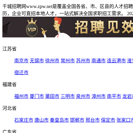
千城招聘网www.zpw.net是覆盖全国各省、市、区县的人
历，企业可直招本地人才，一站式解决全国求职招工需求。 2026
江苏省
南京市
无锡市
徐州市
常州市
苏州市
南通市
连云港市
淮
宿迁市
福建省
福州市
厦门市
莆田市
三明市
泉州市
漳州市
南平市
龙岩
河北省
石家庄市
唐山市
秦皇岛市
邯郸市
邢台市
保定市
张家口
广东省