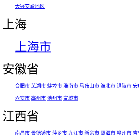
大兴安岭地区
上海
上海市
安徽省
合肥市
芜湖市
蚌埠市
淮南市
马鞍山市
淮北市
铜陵市
安
六安市
亳州市
池州市
宣城市
江西省
南昌市
景德镇市
萍乡市
九江市
新余市
鹰潭市
赣州市
吉